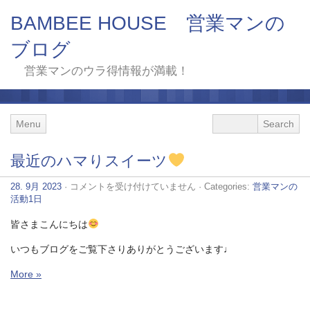
BAMBEE HOUSE 営業マンの
ブログ
営業マンのウラ得情報が満載！
Menu
最近のハマりスイーツ
最
28. 9月 2023
·
コメントを受け付けていません
· Categories:
営業マンの
近
活動1日
の
ハ
皆さまこんにちは
マ
り
いつもブログをご覧下さりありがとうございます♩
ス
イ
More »
ー
ツ